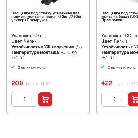
Площадка под стяжку усиленная для
Площадка под стяж
прямого монтажа черная (50шт/750шт
монтажа белая (10
уп/кор) Промрукав
Промрукав
Упаковка
: 50 шт.
Упаковка
: 100 шт
Цвет
: Черный
Цвет
: Белый
Устойчивость к УФ-излучению
: Да
Устойчивость к 
Температура монтажа
: -5 ˚С до
Температура мо
+50 ˚С
+50 ˚С
В наличии (много)
В наличии (много)
208
422
руб. (с НДС)
руб. (с НД