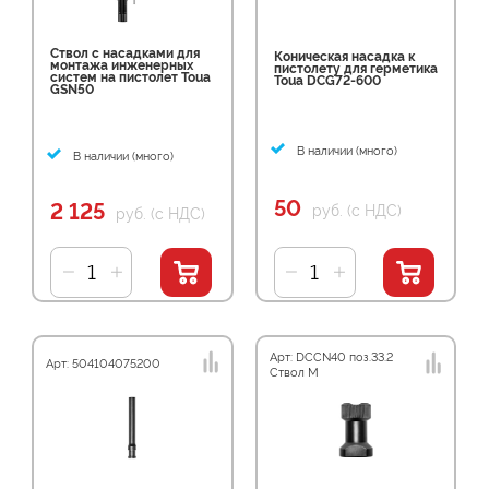
Ствол с насадками для
Коническая насадка к
монтажа инженерных
пистолету для герметика
систем на пистолет Toua
Toua DCG72-600
GSN50
В наличии (много)
В наличии (много)
50
2 125
руб. (с НДС)
руб. (с НДС)
Арт: DCCN40 поз.33.2
Арт: 504104075200
Ствол M