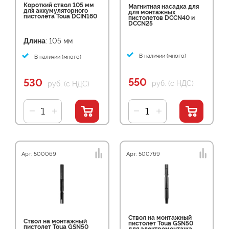
Короткий ствол 105 мм
Магнитная насадка для
для аккумуляторного
для монтажных
пистолета Toua DCIN160
пистолетов DCCN40 и
DCCN25
Длина
: 105 мм
В наличии (много)
В наличии (много)
550
530
руб. (с НДС)
руб. (с НДС)
Арт: 500069
Арт: 500769
Ствол на монтажный
Ствол на монтажный
пистолет Toua GSN50
пистолет Toua GSN50