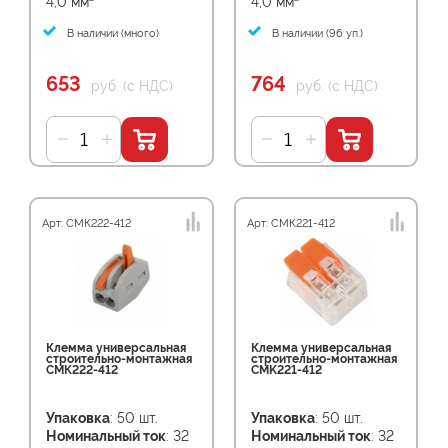
4,0 мм²
4,0 мм²
В наличии (много)
В наличии (96 уп.)
653
764
руб. (с НДС)
руб. (с НДС)
Арт: СМК222-412
Арт: СМК221-412
Клемма универсальная
Клемма универсальная
строительно-монтажная
строительно-монтажная
СМК222-412
CMK221-412
Упаковка
: 50 шт.
Упаковка
: 50 шт.
Номинальный ток
: 32
Номинальный ток
: 32