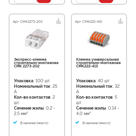
Арт: СМК2273-202
Арт: СМК222-415
Экспресс-клемма
Клемма универсальная
строительно-монтажная
строительно-монтажная
СМК 2273-202
CMK222-415
Упаковка
: 100 шт.
Упаковка
: 40 шт.
Номинальный ток
: 25
Номинальный ток
: 32
А
А
Кол-во контактов
: 2
Кол-во контактов
: 5
шт.
шт.
Сечение жилы
: 0,2 -
Сечение жилы
: 0,14 -
2,5 мм²
4,0 мм²
В наличии (много)
В наличии (много)