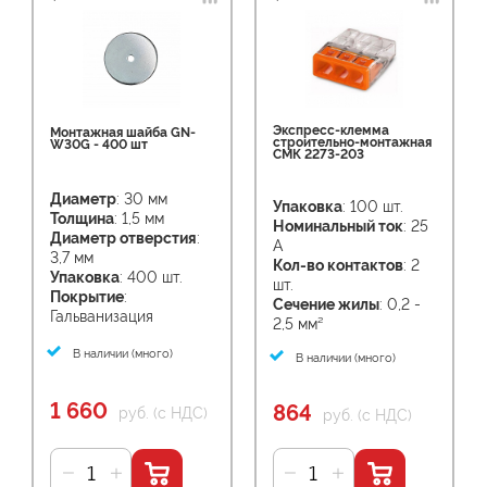
Экспресс-клемма
Монтажная шайба GN-
строительно-монтажная
W30G - 400 шт
СМК 2273-203
Диаметр
: 30 мм
Упаковка
: 100 шт.
Толщина
: 1,5 мм
Номинальный ток
: 25
Диаметр отверстия
:
А
3,7 мм
Кол-во контактов
: 2
Упаковка
: 400 шт.
шт.
Покрытие
:
Сечение жилы
: 0,2 -
Гальванизация
2,5 мм²
В наличии (много)
В наличии (много)
1 660
864
руб. (с НДС)
руб. (с НДС)