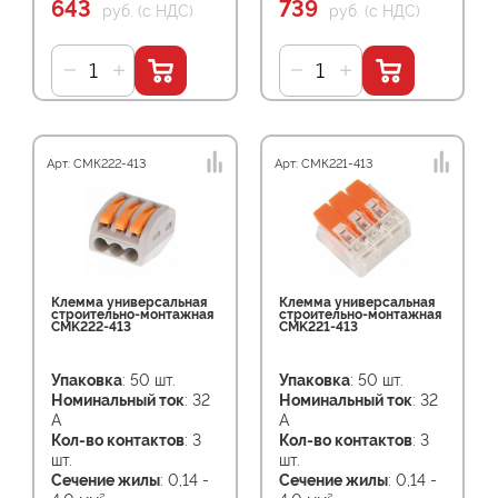
643
739
руб. (с НДС)
руб. (с НДС)
Арт: СМК222-413
Арт: СМК221-413
Клемма универсальная
Клемма универсальная
строительно-монтажная
строительно-монтажная
CMK222-413
CMK221-413
Упаковка
: 50 шт.
Упаковка
: 50 шт.
Номинальный ток
: 32
Номинальный ток
: 32
А
А
Кол-во контактов
: 3
Кол-во контактов
: 3
шт.
шт.
Сечение жилы
: 0,14 -
Сечение жилы
: 0,14 -