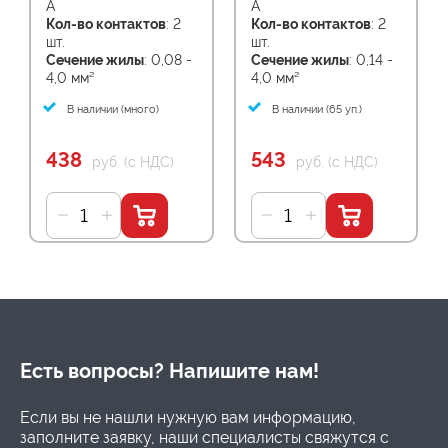
А
А
Кол-во контактов
: 2
Кол-во контактов
: 2
шт.
шт.
Сечение жилы
: 0,08 -
Сечение жилы
: 0,14 -
4,0 мм²
4,0 мм²
В наличии (много)
В наличии (65 уп.)
438
543
руб. (с НДС)
руб. (с НДС)
Есть вопросы? Напишите нам!
Если вы не нашли нужную вам информацию,
заполните заявку, наши специалисты свяжутся с