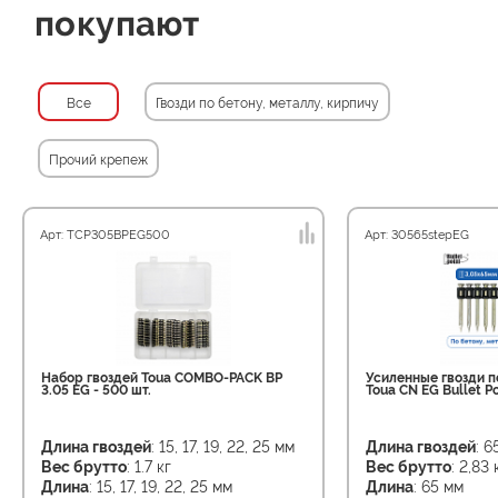
покупают
Все
Гвозди по бетону, металлу, кирпичу
Прочий крепеж
Арт: TCP305BPEG500
Арт: 30565stepEG
Набор гвоздей Toua COMBO-PACK BP
Усиленные гвозди п
3.05 EG - 500 шт.
Toua CN EG Bullet Po
Длина гвоздей
: 15, 17, 19, 22, 25 мм
Длина гвоздей
: 6
Вес брутто
: 1.7 кг
Вес брутто
: 2,83 
Длина
: 15, 17, 19, 22, 25 мм
Длина
: 65 мм