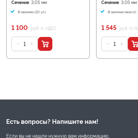
Сечение
: 3,05 мм
Сечение
: 3,05 мм
В наличии (20 уп.)
В наличии (много)
1 100
1 545
руб. (с НДС)
руб. (с 
Есть вопросы? Напишите нам!
Если вы не нашли нужную вам информацию,