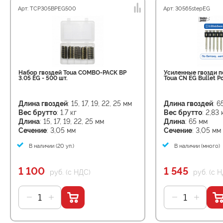
Арт: TCP305BPEG500
Арт: 30565stepEG
Набор гвоздей Toua COMBO-PACK BP
Усиленные гвозди п
3.05 EG - 500 шт.
Toua CN EG Bullet Po
Длина гвоздей
: 15, 17, 19, 22, 25 мм
Длина гвоздей
: 6
Вес брутто
: 1.7 кг
Вес брутто
: 2,83 
Длина
: 15, 17, 19, 22, 25 мм
Длина
: 65 мм
Сечение
: 3,05 мм
Сечение
: 3,05 мм
В наличии (20 уп.)
В наличии (много)
1 100
1 545
руб. (с НДС)
руб. (с 