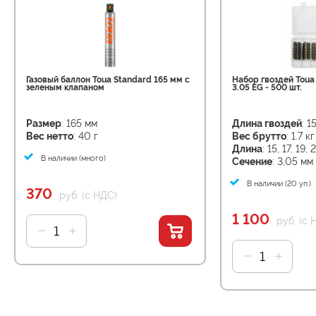
Газовый баллон Toua Standard 165 мм с
Набор гвоздей Tou
зеленым клапаном
3.05 EG - 500 шт.
Размер
: 165 мм
Длина гвоздей
: 1
Вес нетто
: 40 г
Вес брутто
: 1.7 кг
Длина
: 15, 17, 19,
В наличии (много)
Сечение
: 3,05 мм
В наличии (20 уп.)
370
руб. (с НДС)
1 100
руб. (с 