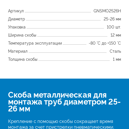
Артикул
GNSMO2526H
Диаметр
25-26 мм
Упаковка
100 шт.
Ширина скобы
12 мм
Температура эксплуатации
-80 ˚С до +150 ˚С
Материал
Сталь
Толщина скобы
1 мм
Скоба металлическая для
монтажа труб диаметром 25-
26 мм
Крепление с помощью скобы сокращает время
монтажа за счет пристрелки пневматическими,