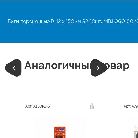
Биты торсионные PH2 х 150мм S2 10шт. MR.LOGO (10/
Аналогичный товар
Арт: A150P2-5
Арт: A7