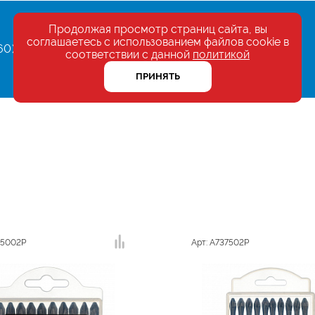
Продолжая просмотр страниц сайта, вы
соглашаетесь с использованием файлов cookie в
60)
соответствии с данной
политикой
ПРИНЯТЬ
95002P
Арт: A737502P