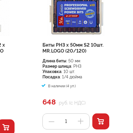
 х
Биты PH3 х 50мм S2 10шт.
GO
MR.LOGO (20/120)
Длина биты
: 50 мм
Размер шлица
: PH3
Упаковка
: 10 шт.
Посадка
: 1/4 дюйма
В наличии (4 уп.)
648
руб. (с НДС)