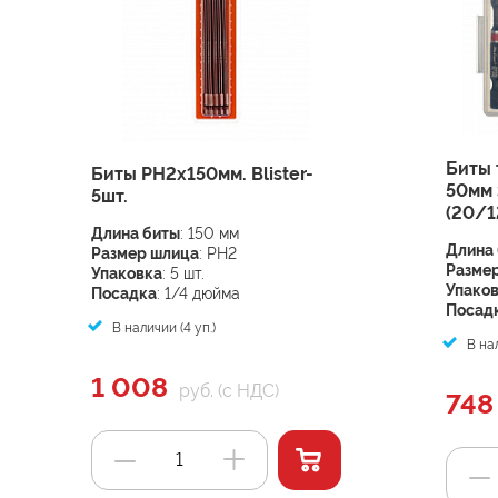
Биты 
Биты PH2x150мм. Blister-
50мм 
5шт.
(20/1
Длина биты
: 150 мм
Длина
Размер шлица
: PH2
Разме
Упаковка
: 5 шт.
Упако
Посадка
: 1/4 дюйма
Посад
В наличии (4 уп.)
В нал
1 008
руб. (с НДС)
748