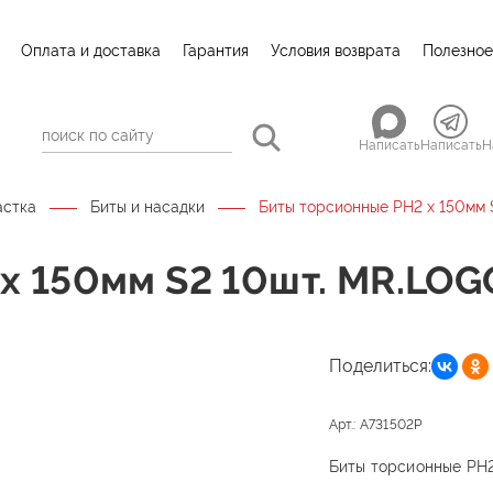
Оплата и доставка
Гарантия
Условия возврата
Полезное
Написать
Написать
Н
астка
Биты и насадки
Биты торсионные PH2 х 150мм 
х 150мм S2 10шт. MR.LOG
Поделиться:
Арт.: A731502P
Биты торсионные PH2