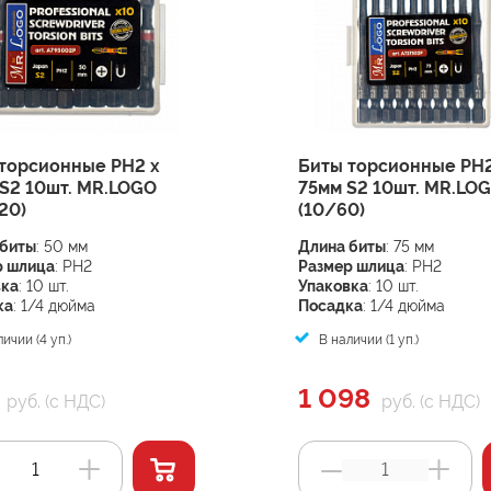
торсионные PH2 х
Биты торсионные PH2
S2 10шт. MR.LOGO
75мм S2 10шт. MR.LO
20)
(10/60)
 биты
: 50 мм
Длина биты
: 75 мм
р шлица
: PH2
Размер шлица
: PH2
вка
: 10 шт.
Упаковка
: 10 шт.
ка
: 1/4 дюйма
Посадка
: 1/4 дюйма
ичии (4 уп.)
В наличии (1 уп.)
1 098
руб. (с НДС)
руб. (с НДС)