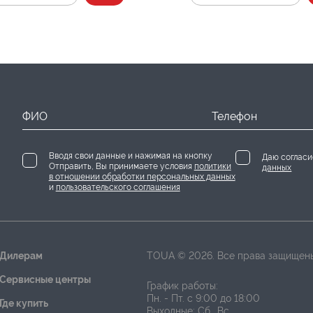
ФИО
Телефон
Вводя свои данные и нажимая на кнопку
Даю соглас
Отправить, Вы принимаете условия
политики
данных
в отношении обработки персональных данных
и
пользовательского соглашения
Дилерам
TOUA © 2026. Все права защищен
Сервисные центры
График работы:
Пн. - Пт. с 9:00 до 18:00
Где купить
Выходные: Сб., Вс.