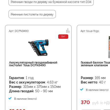
Реечные гвозди по дереву на бумажной кассете тип D34
Реечные пистолеты по дереву
Арт: DCFN3490
Арт: toua-fcgs
Хит
Аккумуляторный гвоздезабивной
Газовый баллон Tou
пистолет Toua DCFN3490
зеленым клапаном
Гарантия
: 1 год
Размер
: 165 мм
Вес с аккумулятором
: 4,63 кг
Вес нетто
: 40 г
Размер
: 315мм x 375мм x 150мм
В наличии (много)
Длина гвоздей
: 50 - 90 мм
В наличии (много)
370
руб. (с НД