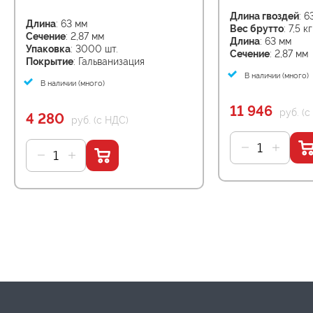
Длина гвоздей
: 6
Длина
: 63 мм
Вес брутто
: 7,5 кг
Сечение
: 2,87 мм
Длина
: 63 мм
Упаковка
: 3000 шт.
Сечение
: 2,87 мм
Покрытие
: Гальванизация
В наличии (много)
В наличии (много)
11 946
руб. (с
4 280
руб. (с НДС)