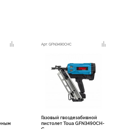
Арт: GFN3490CHС
Газовый гвоздезабивной
леным
пистолет Toua GFN3490CH-