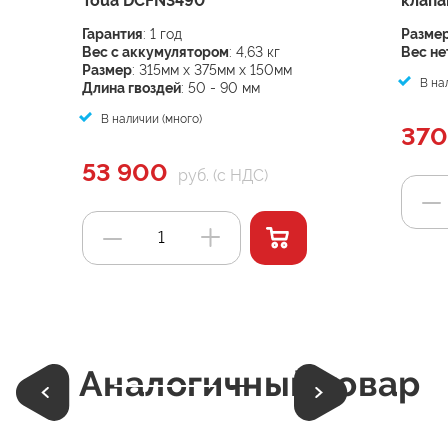
Toua DCFN3490
клап
Гарантия
: 1 год
Разме
Вес с аккумулятором
: 4,63 кг
Вес не
Размер
: 315мм x 375мм x 150мм
В нал
Длина гвоздей
: 50 - 90 мм
В наличии (много)
370
53 900
руб. (с НДС)
Аналогичный товар