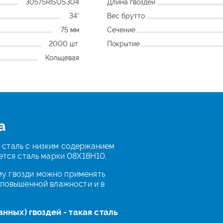
30575RISUS304
Длина гвоздей
34°
Вес брутто
75 мм
Сечение
2000 шт.
Покрытие
Кольцевая
a
 сталь с низким содержанием
яется сталь марки 08Х18Н10.
у гвозди можно применять
 повышенной влажности и в
нных) гвоздей - такая сталь