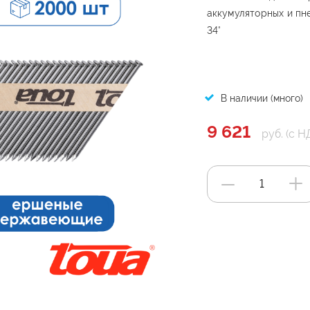
аккумуляторных и пн
34°
В наличии (много)
9 621
руб. (с Н