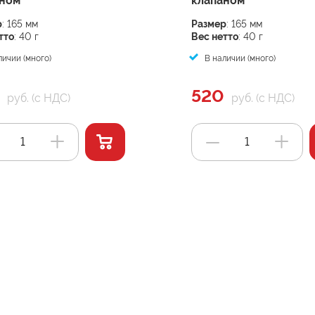
аном
клапаном
р
: 165 мм
Размер
: 165 мм
тто
: 40 г
Вес нетто
: 40 г
ичии (много)
В наличии (много)
520
руб. (с НДС)
руб. (с НДС)