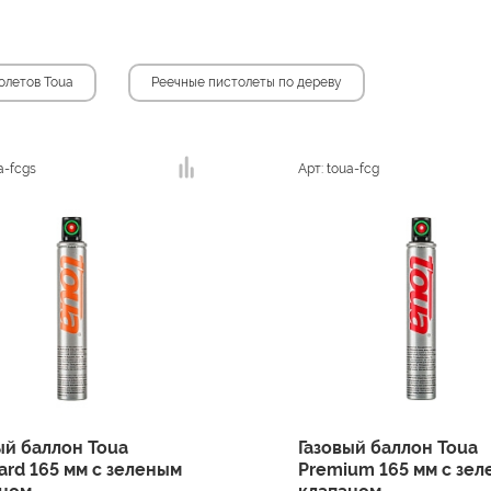
олетов Toua
Реечные пистолеты по дереву
a-fcgs
Арт: toua-fcg
ый баллон Toua
Газовый баллон Toua
ard 165 мм с зеленым
Premium 165 мм с зе