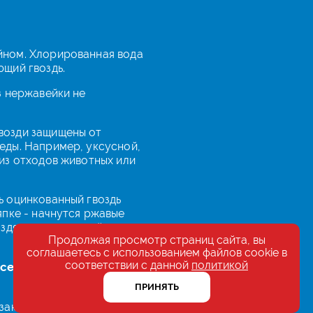
йном. Хлорированная вода
щий гвоздь.
з нержавейки не
возди защищены от
еды. Например, уксусной,
из отходов животных или
ь оцинкованный гвоздь
япке - начнутся ржавые
оздями из нержавейки такие
Продолжая просмотр страниц сайта, вы
соглашаетесь с использованием файлов cookie в
соответствии с данной
политикой
сечки или ребристую
ПРИНЯТЬ
заются в древесину, поэтому