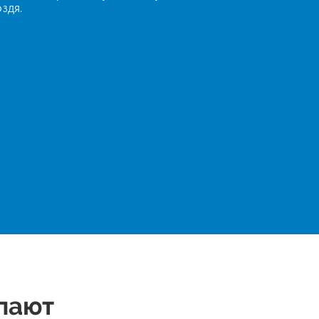
здя.
пают