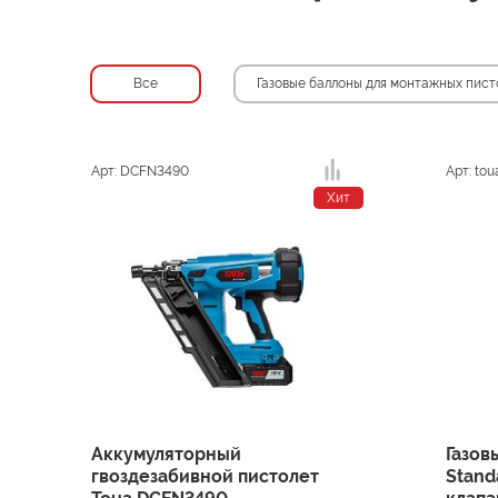
Все
Газовые баллоны для монтажных пист
Арт: DCFN3490
Арт: tou
Хит
Аккумуляторный
Газов
гвоздезабивной пистолет
Stand