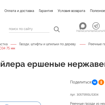
Оплата и доставка
Гарантия
Условия возврата
Полезное
Написать
Написать
Н
астка
Гвозди, штифты и шпильки по дереву
Реечные г
D34 75 мм
нейлера ершеные нержаве
Поделиться:
Арт.: 30575RISUS304
Реечные гвозди из н