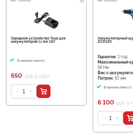
Арт: 730000
Арт: DCD120
Зарядное устройство Toua для
Аккумуляторный шу
аккумуляторов Li-Ion 12V
DCD120
Гарантия
: 1 год
В наличии (много)
Максимальный к
18 Нм
Вес с аккумулят
650
руб. (с НДС)
Патрон
: 10 мм
В наличии (много)
6 100
руб. (с