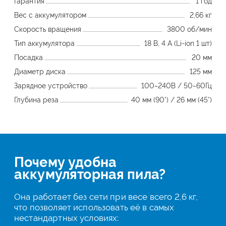
Гарантия
1 год
Вес с аккумулятором
2,66 кг
Скорость вращения
3800 об/мин
Тип аккумулятора
18 В, 4 А (Li-ion 1 шт)
Посадка
20 мм
Диаметр диска
125 мм
Зарядное устройство
100~240В / 50~60Гц
Глубина реза
40 мм (90°) / 26 мм (45°)
Почему удобна
аккумуляторная пила?
Она работает без сети при весе всего 2,6 кг,
что позволяет использовать её в самых
нестандартных условиях: