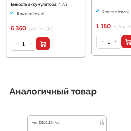
Емкость аккумулятора
: 4 Ah
В наличии (много)
В наличии (много)
1 150
руб. (с 
5 350
руб. (с НДС)
Аналогичный товар
Арт: DBLC180-A-1